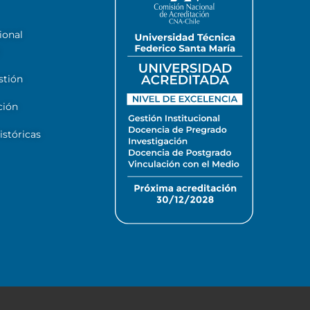
ional
stión
ción
stóricas