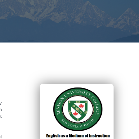
y
a
s
l