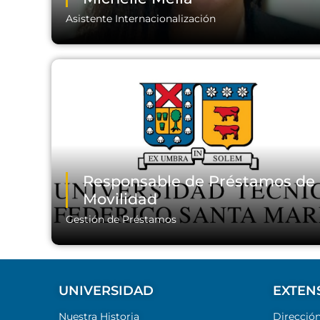
Asistente Internacionalización
Email:
Responsable de Préstamos de
Movilidad
Gestión de Préstamos
UNIVERSIDAD
EXTEN
Nuestra Historia
Direcció