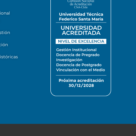
ional
stión
ción
stóricas