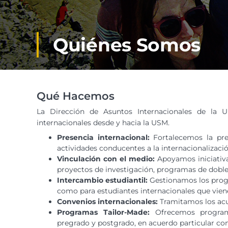
Quiénes Somos
Qué Hacemos
La Dirección de Asuntos Internacionales de la Un
internacionales desde y hacia la USM.
Presencia internacional:
Fortalecemos la pr
actividades conducentes a la internacionalizaci
Vinculación con el medio:
Apoyamos iniciativa
proyectos de investigación, programas de doble t
Intercambio estudiantil:
Gestionamos los prog
como para estudiantes internacionales que vien
Convenios internacionales:
Tramitamos los acu
Programas Tailor-Made:
Ofrecemos program
pregrado y postgrado, en acuerdo particular con