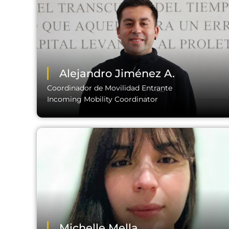
Fono:
Email:
Alejandro Jiménez A.
Coordinador de Movilidad Entrante
Incoming Mobility Coordinator
Fono:
Email:
Michelle Mella