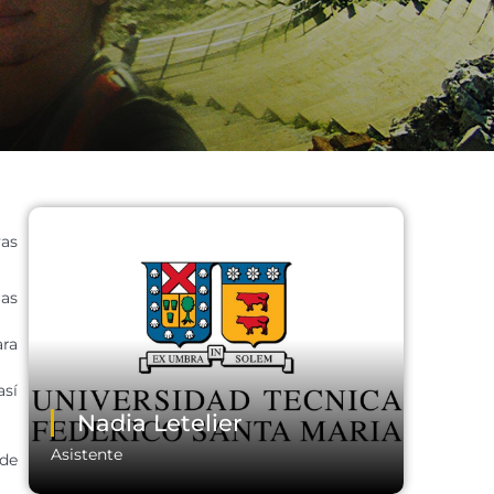
vas
las
ara
así
Nadia Letelier
Asistente
de