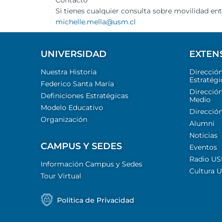
Contacto
Si tienes cualquier consulta sobre movilidad en
michelle.mella@usm.cl
UNIVERSIDAD
EXTEN
Nuestra Historia
Direcció
Estratégi
Federico Santa María
Dirección
Definiciones Estratégicas
Medio
Modelo Educativo
Dirección
Organización
Alumni
Noticias
CAMPUS Y SEDES
Eventos
Radio U
Información Campus y Sedes
Cultura 
Tour Virtual
Política de Privacidad