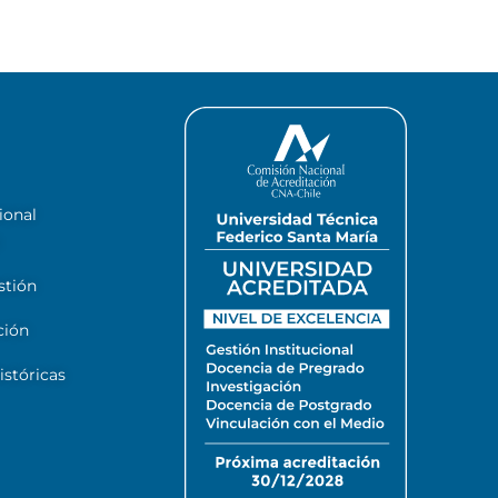
ional
stión
ción
stóricas