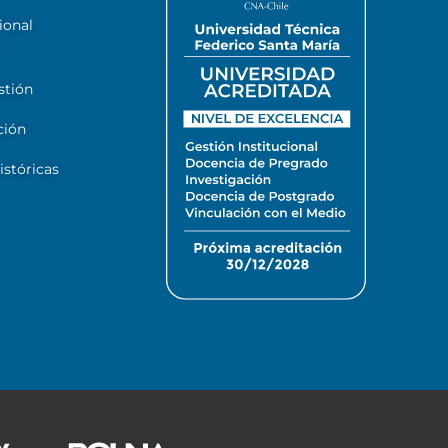
ional
stión
ción
stóricas