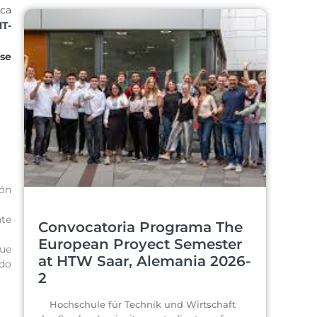
ca
MT-
 se
ión
nte
Convocatoria Programa The
European Proyect Semester
fue
at HTW Saar, Alemania 2026-
ado
2
Hochschule für Technik und Wirtschaft