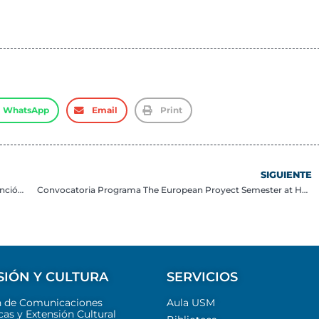
WhatsApp
Email
Print
SIGUIENTE
XVII edición del Programa para el Fortalecimiento de la Función Pública en América Latina
Convocatoria Programa The European Proyect Semester at HTW Saar, Alemania 2026-2
SIÓN Y CULTURA
SERVICIOS
n de Comunicaciones
Aula USM
cas y Extensión Cultural