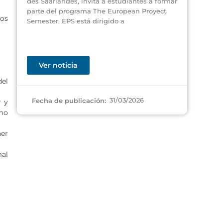
des Saarlandes, invita a estudiantes a formar
parte del programa The European Proyect
tos
Semester. EPS está dirigido a
Ver noticia
del
31/03/2026
Fecha de publicación:
r y
omo
ner
mal