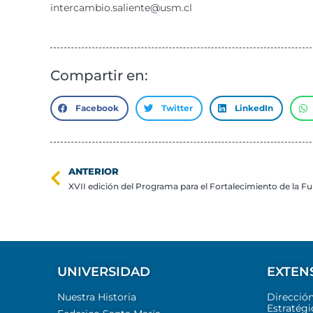
intercambio.saliente@usm.cl
Compartir en:
Facebook
Twitter
LinkedIn
ANTERIOR
UNIVERSIDAD
EXTEN
Nuestra Historia
Direcció
Estratégi