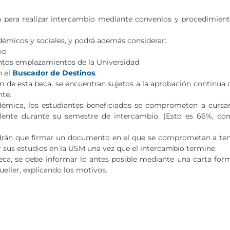
a para realizar intercambio mediante convenios y procedimien
adémicos y sociales, y podrá además considerar:
io
tintos emplazamientos de la Universidad
n el
Buscador de Destinos
.
ón de esta beca, se encuentran sujetos a la aprobación continua 
te.
émica, los estudiantes beneficiados se comprometen a cursa
ente durante su semestre de intercambio. (Esto es 66%, c
ndrán que firmar un documento en el que se comprometan a te
r sus estudios en la USM una vez que el intercambio termine.
eca, se debe informar lo antes posible mediante una carta for
ueller, explicando los motivos.