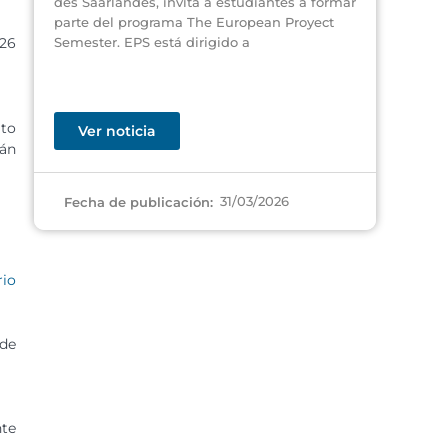
des Saarlandes, invita a estudiantes a formar
parte del programa The European Proyect
Semester. EPS está dirigido a
026
ito
Ver noticia
rán
31/03/2026
Fecha de publicación:
rio
 de
nte