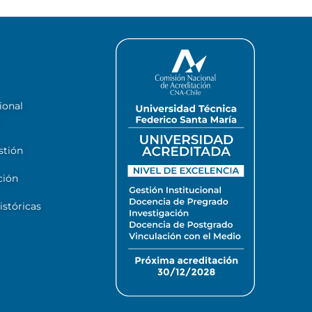
ional
stión
ción
stóricas