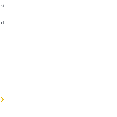
 sí
 el